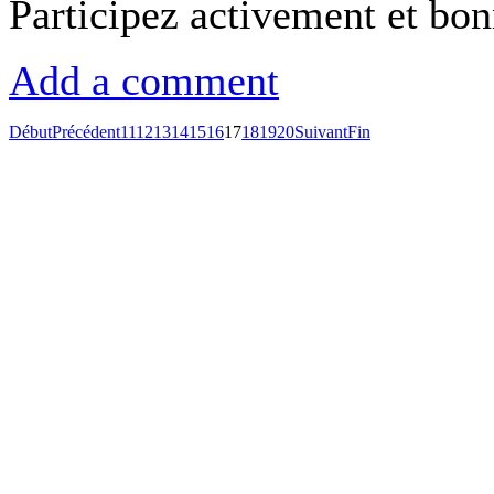
Participez activement et bo
Add a comment
Début
Précédent
11
12
13
14
15
16
17
18
19
20
Suivant
Fin