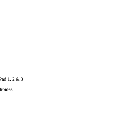
Pad 1, 2 & 3
droïdes.