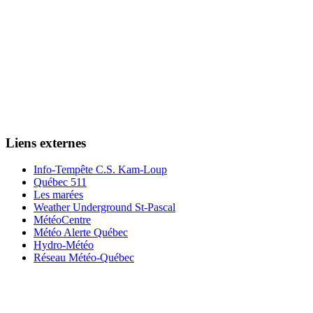
Liens externes
Info-Tempête C.S. Kam-Loup
Québec 511
Les marées
Weather Underground St-Pascal
MétéoCentre
Météo Alerte Québec
Hydro-Météo
Réseau Météo-Québec